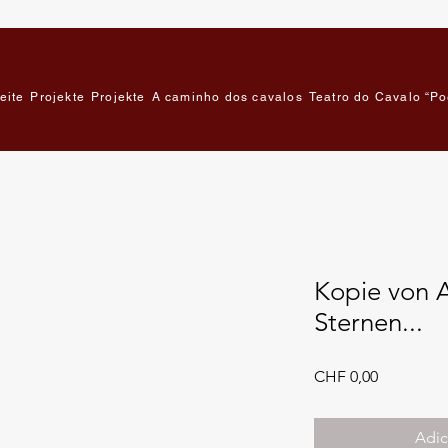
eite
Projekte
Projekte
A caminho dos cavalos
Teatro do Cavalo “Po
Kopie von A
Sternen...
Preço
CHF 0,00
Adic