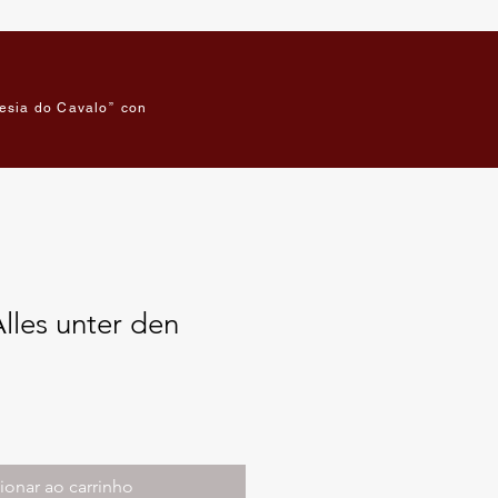
esia do Cavalo”
contato
Reserve on-line
Blog
lles unter den
ionar ao carrinho