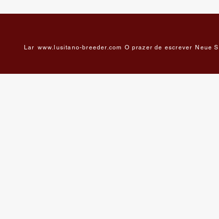
Lar
www.lusitano-breeder.com
O prazer de escrever
Neue S