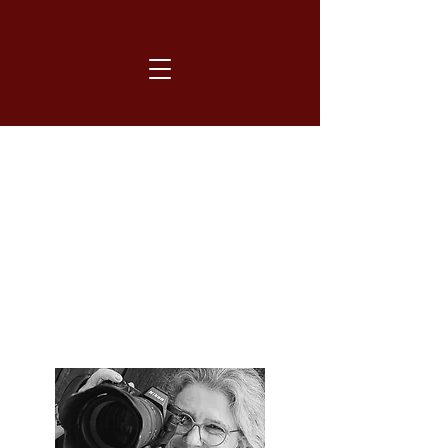
Geschichten von
unterwegs...
mit meiner Fotokamera und
meinem Camper "Charlie"