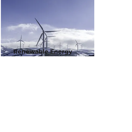
Renewable Energy
Program
This is placeholder text. To change
this content, double-click on the
element and click Change
Content.
mehr lesen