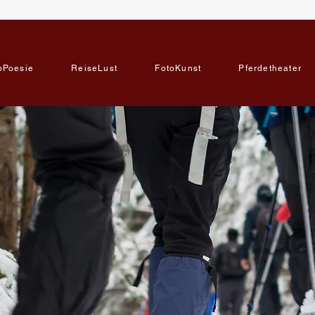
bPoesie
ReiseLust
FotoKunst
Pferdetheater