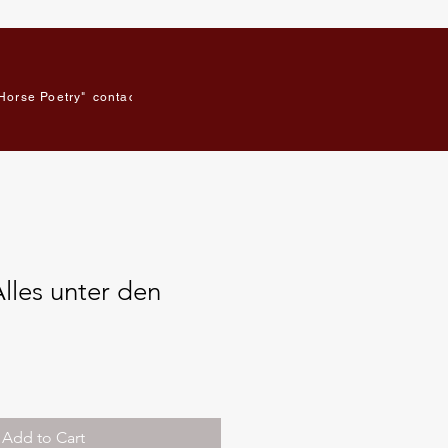
Horse Poetry"
contact
Book online
Blog
lles unter den
Add to Cart