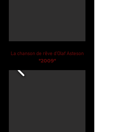
La chanson de rêve d'Olaf Asteson
*2009
*